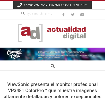
Skip
Comunícate con el Director al: +511- 999111581
to
Search
content
ACTUALIDAD
DIGITAL
Secondary
Search
Navigation
Menu
ViewSonic presenta el monitor profesional
VP3481 ColorPro™ que muestra imágenes
altamente detalladas y colores excepcionales