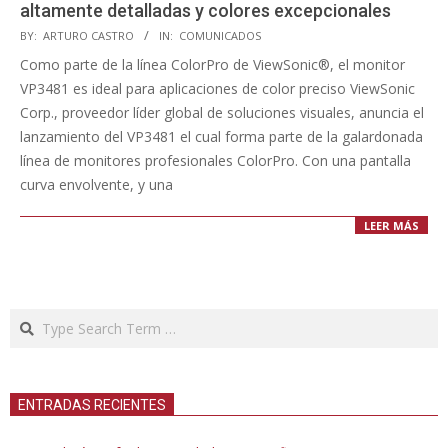
altamente detalladas y colores excepcionales
2019-
BY:
ARTURO CASTRO
IN:
COMUNICADOS
10-
Como parte de la línea ColorPro de ViewSonic®, el monitor
12
VP3481 es ideal para aplicaciones de color preciso ViewSonic
Corp., proveedor líder global de soluciones visuales, anuncia el
lanzamiento del VP3481 el cual forma parte de la galardonada
línea de monitores profesionales ColorPro. Con una pantalla
curva envolvente, y una
LEER MÁS
Search
ENTRADAS RECIENTES