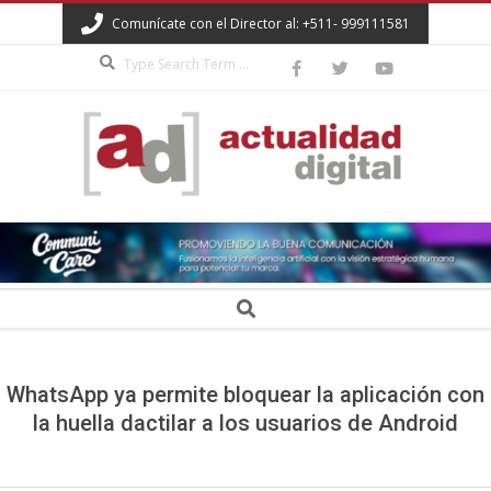
Skip
Comunícate con el Director al: +511- 999111581
to
Search
content
ACTUALIDAD
DIGITAL
Secondary
Search
Navigation
Menu
WhatsApp ya permite bloquear la aplicación con
la huella dactilar a los usuarios de Android