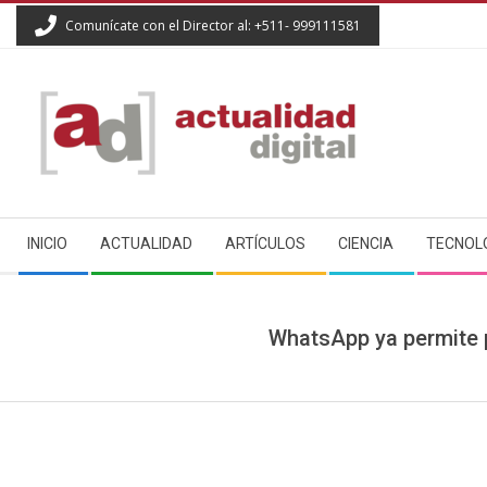
Skip
Comunícate con el Director al: +511- 999111581
to
content
ACTUALIDAD
Secondary
DIGITAL
INICIO
ACTUALIDAD
ARTÍCULOS
CIENCIA
TECNOL
Navigation
Menu
WhatsApp ya permite p