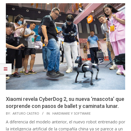
Xiaomi revela CyberDog 2, su nueva ‘mascota’ que
sorprende con pasos de ballet y caminata lunar.
2023-
BY:
ARTURO CASTRO
IN:
HARDWARE Y SOFTWARE
08-
A diferencia del modelo anterior, el nuevo robot entrenado por
19
la inteligencia artificial de la compañía china ya se parece a un