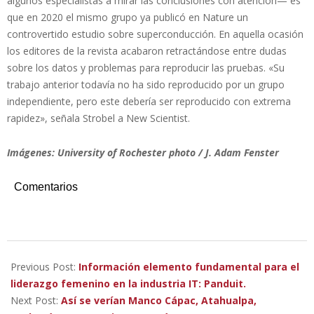
algunos especialistas a mirar las conclusiones con atención— es
que en 2020 el mismo grupo ya publicó en Nature un
controvertido estudio sobre superconducción. En aquella ocasión
los editores de la revista acabaron retractándose entre dudas
sobre los datos y problemas para reproducir las pruebas. «Su
trabajo anterior todavía no ha sido reproducido por un grupo
independiente, pero este debería ser reproducido con extrema
rapidez», señala Strobel a New Scientist.
Imágenes: University of Rochester photo / J. Adam Fenster
Comentarios
2023-
03-
Previous Post:
Información elemento fundamental para el
18
liderazgo femenino en la industria IT: Panduit.
Next Post:
Así se verían Manco Cápac, Atahualpa,