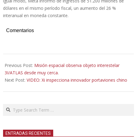
igual modo, Meta informó de ingresos de 51.200 millones de
dólares en el mismo período fiscal, un aumento del 26 %
interanual en moneda constante.
Comentarios
2025-
11-
Previous Post:
Misión espacial observa objeto interestelar
07
3I/ATLAS desde muy cerca.
Next Post:
VIDEO: Xi inspecciona innovador portaviones chino
Search
ENTRADAS RECIENTES