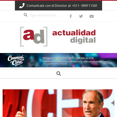
Skip
Comunícate con el Director al: +511- 999111581
to
Search
content
ACTUALIDAD
DIGITAL
Secondary
Search
Navigation
Menu