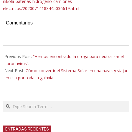
nikola-baterias-hidrogeno-camiones-
electricos/20200714183445036619.html
Comentarios
2020-
07-
Previous Post:
“Hemos encontrado la droga para neutralizar el
15
coronavirus”.
Next Post:
Cómo convertir el Sistema Solar en una nave, y viajar
en ella por toda la galaxia
Search
ENTRADAS RECIENTES