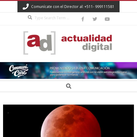
Skip
Comunícate con el Director al: +511- 999111581
to
Search
content
ACTUALIDAD
DIGITAL
Secondary
Search
Navigation
Menu