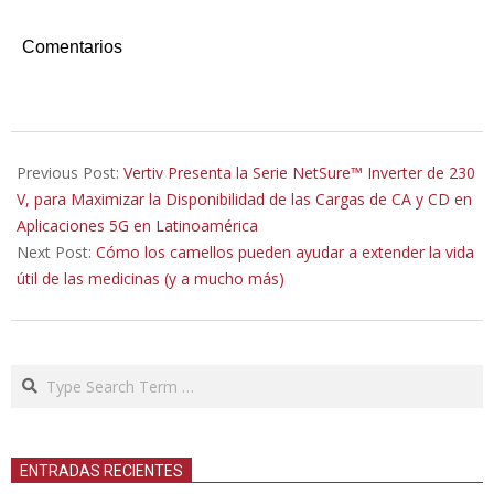
Comentarios
2021-
11-
Previous Post:
Vertiv Presenta la Serie NetSure™ Inverter de 230
19
V, para Maximizar la Disponibilidad de las Cargas de CA y CD en
Aplicaciones 5G en Latinoamérica
Next Post:
Cómo los camellos pueden ayudar a extender la vida
útil de las medicinas (y a mucho más)
Search
ENTRADAS RECIENTES