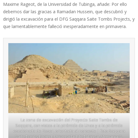
Maxime Rageot, de la Universidad de Tubinga, añade: Por ello
debemos dar las gracias a Ramadan Hussein, que descubrió y
dirigió la excavación para el DFG Saqqara Saite Tombs Projects, y
que lamentablemente falleció inesperadamente en primavera.
La zona de excavación del Proyecto Saite Tombs de
Saqqara, con vistas a la pirámide de Unas y a la pirámide
escalonada de Zoser, orientada al noroeste | foto Saqqara
Saite Tombs Project, Universidad de Tubinga, Alemania/S.