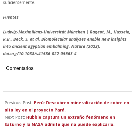
suficientemente.
Fuentes
Ludwig-Maximilians-Universität München | Rageot, M., Hussein,
R.B., Beck, S. et al. Biomolecular analyses enable new insights
into ancient Egyptian embalming. Nature (2023).
doi.org/10.1038/s41586-022-05663-4
Comentarios
2023-
02-
Previous Post:
Perú: Descubren mineralización de cobre en
19
alta ley en el proyecto Pará.
Next Post:
Hubble captura un extraño fenómeno en
Saturno y la NASA admite que no puede explicarlo.