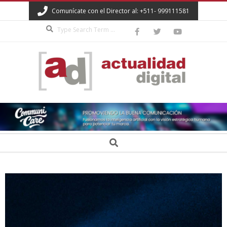
Skip
Comunícate con el Director al: +511- 999111581
to
Search
content
ACTUALIDAD
DIGITAL
Secondary
Search
Navigation
Menu