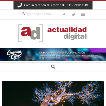
Skip
Comunícate con el Director al: +511- 999111581
to
Search
content
ACTUALIDAD
DIGITAL
Secondary
Search
Navigation
Menu