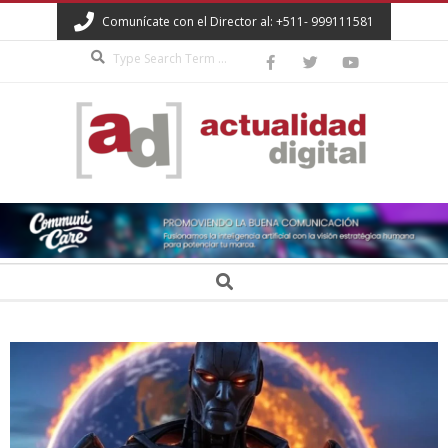
Skip
Comunícate con el Director al: +511- 999111581
to
Search
content
ACTUALIDAD
DIGITAL
Secondary
Search
Navigation
Menu