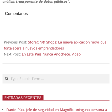
análisis transparente de datos públicos”.
Comentarios
2021-
07-
Previous Post:
StoreON® Shops: La nueva aplicación móvil que
05
fortalecerá a nuevos emprendedores
Next Post:
En Este País Nunca Anochece. Video.
Search
ENTRADAS RECIENTES
Daniel Púa, jefe de seguridad en Magnific: «ninguna persona a