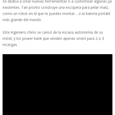
Se dedica a crear nuevas herramientas o a customizar algunas ya
existentes. Tan pronto construye una escopeta para pelar maíz,
como un robot en el que te puedes montar… o la batería portátil
más grande del mundo.
Este ingeniero chino se cansó de la escasa autonomía de su
móvil, y los power bank que venden apenas sirven para 2 o 3
recargas.