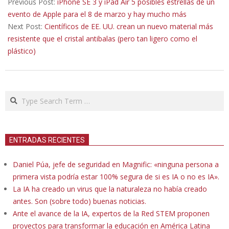
02-
Previous Post:
iPhone SE 3 y iPad Air 5 posibles estrellas de un
06
evento de Apple para el 8 de marzo y hay mucho más
Next Post:
Científicos de EE. UU. crean un nuevo material más
resistente que el cristal antibalas (pero tan ligero como el
plástico)
Search
ENTRADAS RECIENTES
Daniel Púa, jefe de seguridad en Magnific: «ninguna persona a
primera vista podría estar 100% segura de si es IA o no es IA».
La IA ha creado un virus que la naturaleza no había creado
antes. Son (sobre todo) buenas noticias.
Ante el avance de la IA, expertos de la Red STEM proponen
proyectos para transformar la educación en América Latina