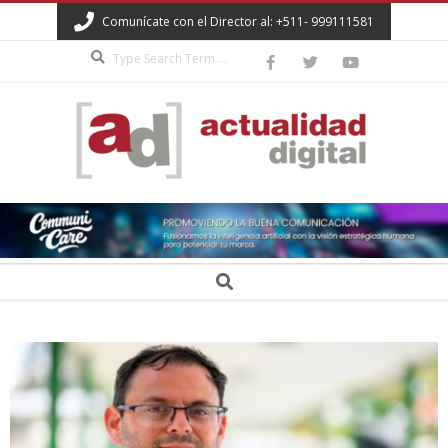
Skip
Comunícate con el Director al: +511- 999111581
to
Search
content
ACTUALIDAD
DIGITAL
Secondary
Search
Navigation
Menu