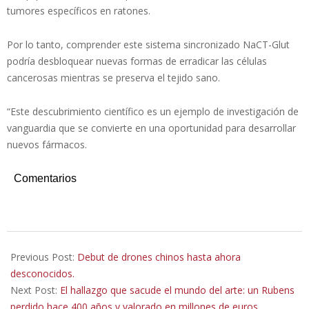
tumores específicos en ratones.
Por lo tanto, comprender este sistema sincronizado NaCT-Glut
podría desbloquear nuevas formas de erradicar las células
cancerosas mientras se preserva el tejido sano.
“Este descubrimiento científico es un ejemplo de investigación de
vanguardia que se convierte en una oportunidad para desarrollar
nuevos fármacos.
Comentarios
2025-
09-
Previous Post:
Debut de drones chinos hasta ahora
19
desconocidos.
Next Post:
El hallazgo que sacude el mundo del arte: un Rubens
perdido hace 400 años y valorado en millones de euros.