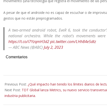
movimiento (una tecnología que registra el movimiento de las pers
A pesar de que el androide no es capaz de escuchar o de improvisa
gestos que no están preprogramados.
A two-armed android robot, EveR 6, took the conductor
national orchestra. While the robot's movements were "de
https://t.co/i7YzqmH3d2
pic.twitter.com/LHh84e5dtz
— ABC News (@ABC)
July 2, 2023
Comentarios
2023-
07-
Previous Post:
¿Qué impacto han tenido los límites diarios de lect
04
Next Post:
TDT Global lanza Metrics, su nuevo servicio transversa
industria publicitaria.