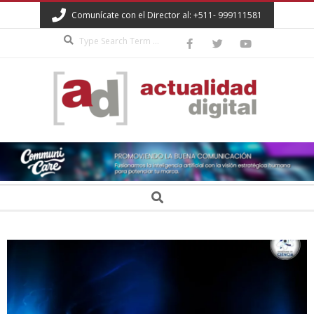
Skip
Comunícate con el Director al: +511- 999111581
to
Search
content
ACTUALIDAD
DIGITAL
Secondary
Search
Navigation
Menu