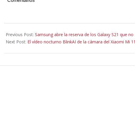
Comentarios
2020-
12-
Previous Post:
Samsung abre la reserva de los Galaxy S21 que no
29
Next Post:
El vídeo nocturno BlinkAI de la cámara del Xiaomi Mi 1