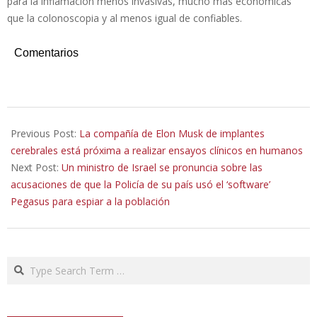
para la inflamación menos invasivas, mucho más económicas
que la colonoscopia y al menos igual de confiables.
Comentarios
2022-
01-
Previous Post:
La compañía de Elon Musk de implantes
24
cerebrales está próxima a realizar ensayos clínicos en humanos
Next Post:
Un ministro de Israel se pronuncia sobre las
acusaciones de que la Policía de su país usó el ‘software’
Pegasus para espiar a la población
Search