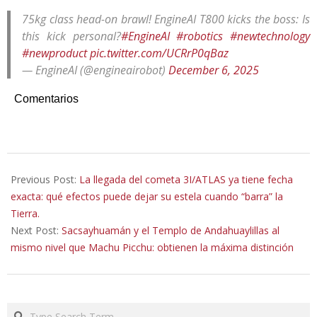
75kg class head-on brawl! EngineAI T800 kicks the boss: Is
this kick personal?
#EngineAI
#robotics
#newtechnology
#newproduct
pic.twitter.com/UCRrP0qBaz
— EngineAI (@engineairobot)
December 6, 2025
Comentarios
2025-
12-
Previous Post:
La llegada del cometa 3I/ATLAS ya tiene fecha
10
exacta: qué efectos puede dejar su estela cuando “barra” la
Tierra.
Next Post:
Sacsayhuamán y el Templo de Andahuaylillas al
mismo nivel que Machu Picchu: obtienen la máxima distinción
Search