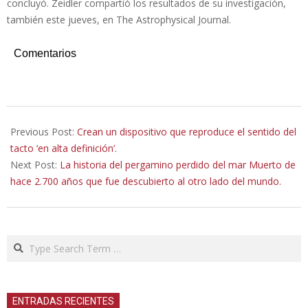
concluyó. Zeidler compartió los resultados de su investigación,
también este jueves, en The Astrophysical Journal.
Comentarios
2022-
09-
Previous Post:
Crean un dispositivo que reproduce el sentido del
12
tacto ‘en alta definición’.
Next Post:
La historia del pergamino perdido del mar Muerto de
hace 2.700 años que fue descubierto al otro lado del mundo.
Search
ENTRADAS RECIENTES