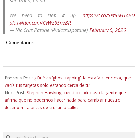
Shenzhen, China.
We need to step it up.
https://t.co/SPt5SH145D
pic.twitter.com/CvWz65neBR
— Nic Cruz Patane (@niccruzpatane)
February 9, 2026
Comentarios
2026-
02-
Previous Post:
¿Qué es ‘ghost tapping’, la estafa silenciosa, que
22
vacía tus tarjetas solo estando cerca de ti?
Next Post:
Stephen Hawking, científico: «Incluso la gente que
afirma que no podemos hacer nada para cambiar nuestro
destino mira antes de cruzar la calle».
Search