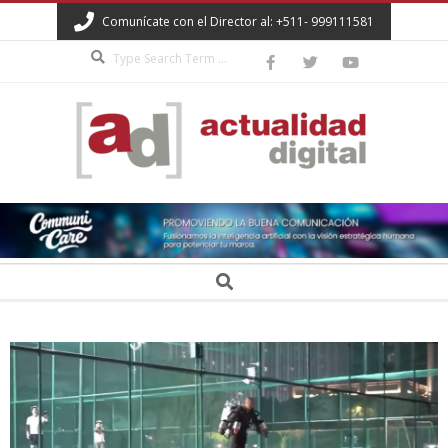
Skip
Comunícate con el Director al: +511- 999111581
to
Search
content
ACTUALIDAD
DIGITAL
Secondary
Search
Navigation
Menu