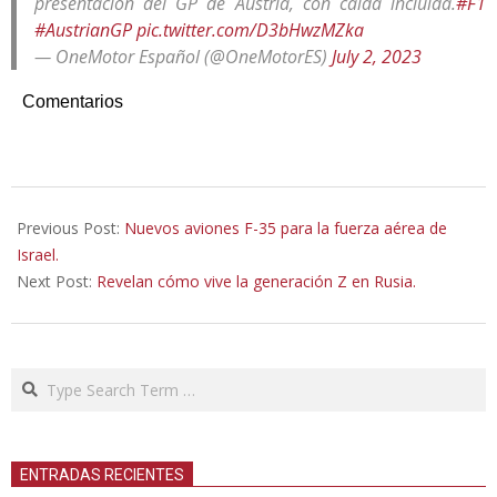
presentación del GP de Austria, con caída incluida.
#F1
#AustrianGP
pic.twitter.com/D3bHwzMZka
— OneMotor Español (@OneMotorES)
July 2, 2023
Comentarios
2023-
07-
Previous Post:
Nuevos aviones F-35 para la fuerza aérea de
03
Israel.
Next Post:
Revelan cómo vive la generación Z en Rusia.
Search
ENTRADAS RECIENTES