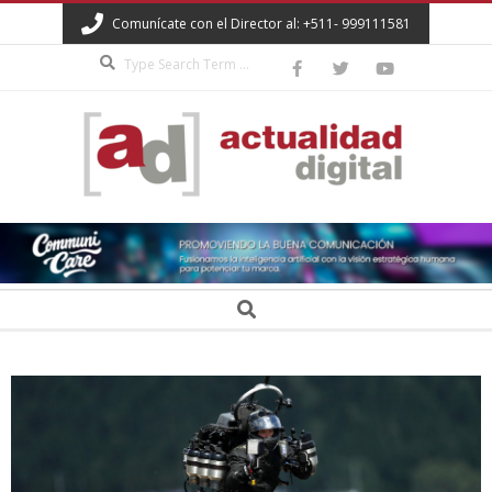
Skip
Comunícate con el Director al: +511- 999111581
to
Search
content
ACTUALIDAD
DIGITAL
Secondary
Search
Navigation
Menu