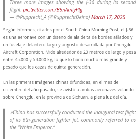
Three more images showing the J-36 during its second
flight.
pic.twitter.com/B5nAmiyPlg
— @Rupprecht_A (@RupprechtDeino)
March 17, 2025
Según informes, citados por el South China Morning Post, el J-36
es una aeronave con un diseño de ala delta de bordes afilados y
un fuselaje delantero largo y angosto desarrollada por Chengdu
Aircraft Corporation. Mide alrededor de 23 metros de largo y pesa
entre 45.000 y 54.000 kg, lo que lo haría mucho más grande y
pesado que los cazas de quinta generación.
En las primeras imágenes chinas difundidas, en el mes de
diciembre del año pasado, se avistó a ambas aeronaves volando
sobre Chengdu, en la provincia de Sichuan, a plena luz del día.
⚡️China has successfully conducted the inaugural test flight
of its 6th-generation fighter jet, commonly referred to as
the “White Emperor.”