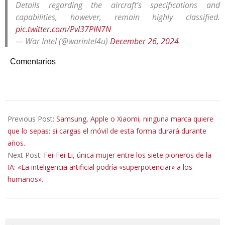
Details regarding the aircraft’s specifications and
capabilities, however, remain highly classified.
pic.twitter.com/Pvl37PIN7N
— War Intel (@warintel4u)
December 26, 2024
Comentarios
2025-
11-
Previous Post:
Samsung, Apple o Xiaomi, ninguna marca quiere
03
que lo sepas: si cargas el móvil de esta forma durará durante
años.
Next Post:
Fei-Fei Li, única mujer entre los siete pioneros de la
IA: «La inteligencia artificial podría «superpotenciar» a los
humanos».
Search