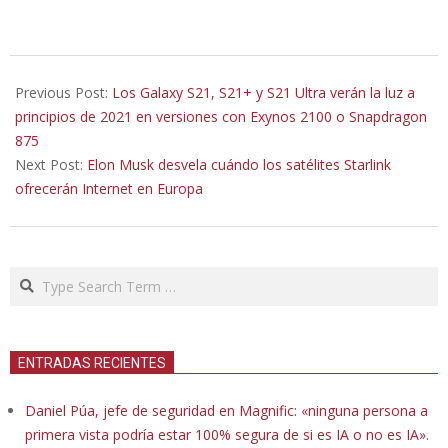
2020-
11-
Previous Post:
Los Galaxy S21, S21+ y S21 Ultra verán la luz a
05
principios de 2021 en versiones con Exynos 2100 o Snapdragon
875
Next Post:
Elon Musk desvela cuándo los satélites Starlink
ofrecerán Internet en Europa
Search
ENTRADAS RECIENTES
Daniel Púa, jefe de seguridad en Magnific: «ninguna persona a
primera vista podría estar 100% segura de si es IA o no es IA».