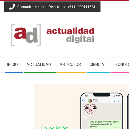
Skip
Comunícate con el Director al: +511- 999111581
to
content
ACTUALIDAD
Secondary
DIGITAL
INICIO
ACTUALIDAD
ARTÍCULOS
CIENCIA
TECNOL
Navigation
Menu