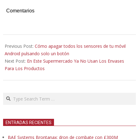
Comentarios
2020-
10-
Previous Post:
Cómo apagar todos los sensores de tu móvil
14
Android pulsando solo un botón
Next Post:
En Este Supermercado Ya No Usan Los Envases
Para Los Productos
Search
ENTRADAS RECIENTES
BAE Systems Brontanax: dron de combate con £300M