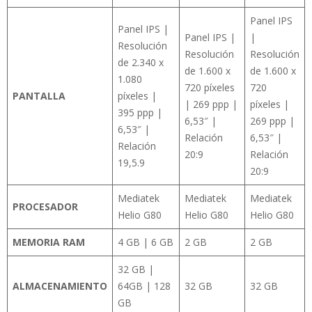
Panel IPS
Panel IPS |
Panel IPS |
|
Resolución
Resolución
Resolución
de 2.340 x
de 1.600 x
de 1.600 x
1.080
720 píxeles
720
PANTALLA
píxeles |
| 269 ppp |
píxeles |
395 ppp |
6,53″ |
269 ppp |
6,53″ |
Relación
6,53″ |
Relación
20:9
Relación
19,5.9
20:9
Mediatek
Mediatek
Mediatek
PROCESADOR
Helio G80
Helio G80
Helio G80
MEMORIA RAM
4 GB | 6 GB
2 GB
2 GB
32 GB |
ALMACENAMIENTO
64GB | 128
32 GB
32 GB
GB