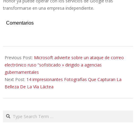
Honor ya puede operar con los servicios de Google tras
transformarse en una empresa independiente.
Comentarios
2021-
05-
Previous Post:
Microsoft advierte sobre un ataque de correo
29
electrónico ruso “sofisticado » dirigido a agencias
gubernamentales
Next Post:
14 impresionantes Fotografías Que Capturan La
Belleza De La Vía Láctea
Search