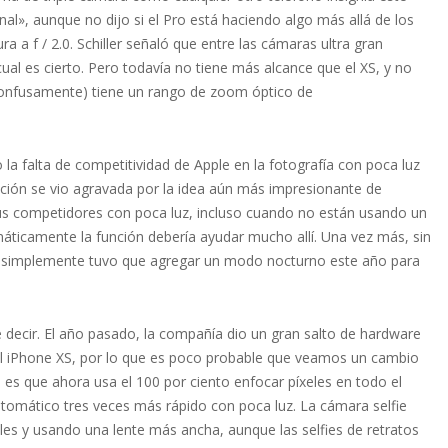
nal», aunque no dijo si el Pro está haciendo algo más allá de los
a a f / 2.0. Schiller señaló que entre las cámaras ultra gran
cual es cierto. Pero todavía no tiene más alcance que el XS, y no
onfusamente) tiene un rango de zoom óptico de
la falta de competitividad de Apple en la fotografía con poca luz
uación se vio agravada por la idea aún más impresionante de
sus competidores con poca luz, incluso cuando no están usando un
ticamente la función debería ayudar mucho allí. Una vez más, sin
e simplemente tuvo que agregar un modo nocturno este año para
 decir. El año pasado, la compañía dio un gran salto de hardware
al iPhone XS, por lo que es poco probable que veamos un cambio
l es que ahora usa el 100 por ciento enfocar píxeles en todo el
tomático tres veces más rápido con poca luz. La cámara selfie
les y usando una lente más ancha, aunque las selfies de retratos