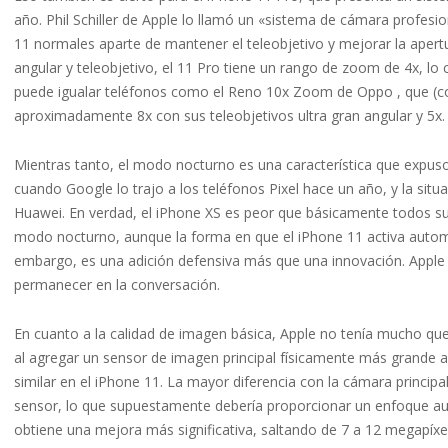
año. Phil Schiller de Apple lo llamó un «sistema de cámara profesio
11 normales aparte de mantener el teleobjetivo y mejorar la apertur
angular y teleobjetivo, el 11 Pro tiene un rango de zoom de 4x, lo 
puede igualar teléfonos como el Reno 10x Zoom de Oppo , que (c
aproximadamente 8x con sus teleobjetivos ultra gran angular y 5x.
Mientras tanto, el modo nocturno es una característica que expuso 
cuando Google lo trajo a los teléfonos Pixel hace un año, y la sit
Huawei. En verdad, el iPhone XS es ​​peor que básicamente todos 
modo nocturno, aunque la forma en que el iPhone 11 activa automá
embargo, es una adición defensiva más que una innovación. Appl
permanecer en la conversación.
En cuanto a la calidad de imagen básica, Apple no tenía mucho que
al agregar un sensor de imagen principal físicamente más grande 
similar en el iPhone 11. La mayor diferencia con la cámara principa
sensor, lo que supuestamente debería proporcionar un enfoque au
obtiene una mejora más significativa, saltando de 7 a 12 megapíxe