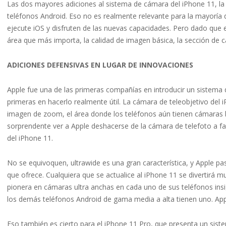
Las dos mayores adiciones al sistema de cámara del iPhone 11, la
teléfonos Android. Eso no es realmente relevante para la mayoría
ejecute iOS y disfruten de las nuevas capacidades. Pero dado que 
área que más importa, la calidad de imagen básica, la sección de c
ADICIONES DEFENSIVAS EN LUGAR DE INNOVACIONES
Apple fue una de las primeras compañías en introducir un sistema 
primeras en hacerlo realmente útil. La cámara de teleobjetivo del i
imagen de zoom, el área donde los teléfonos aún tienen cámaras ba
sorprendente ver a Apple deshacerse de la cámara de telefoto a fa
del iPhone 11.
No se equivoquen, ultrawide es una gran característica, y Apple p
que ofrece. Cualquiera que se actualice al iPhone 11 se divertirá 
pionera en cámaras ultra anchas en cada uno de sus teléfonos insi
los demás teléfonos Android de gama media a alta tienen uno. App
Eso también es cierto para el iPhone 11 Pro, que presenta un siste