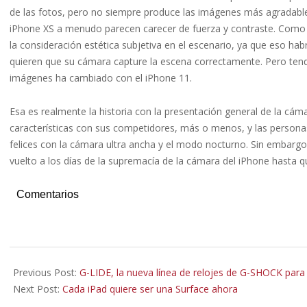
de las fotos, pero no siempre produce las imágenes más agradables
iPhone XS a menudo parecen carecer de fuerza y ​​contraste. Como 
la consideración estética subjetiva en el escenario, ya que eso ha
quieren que su cámara capture la escena correctamente. Pero tend
imágenes ha cambiado con el iPhone 11.
Esa es realmente la historia con la presentación general de la cám
características con sus competidores, más o menos, y las persona
felices con la cámara ultra ancha y el modo nocturno. Sin embarg
vuelto a los días de la supremacía de la cámara del iPhone hasta
Comentarios
2019-
09-
Previous Post:
G-LIDE, la nueva línea de relojes de G-SHOCK par
11
Next Post:
Cada iPad quiere ser una Surface ahora