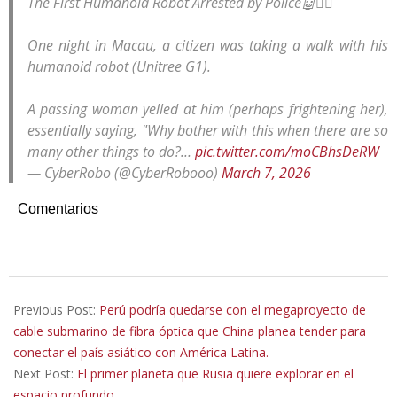
The First Humanoid Robot Arrested by Police🤖👮‍♀️
One night in Macau, a citizen was taking a walk with his
humanoid robot (Unitree G1).
A passing woman yelled at him (perhaps frightening her),
essentially saying, "Why bother with this when there are so
many other things to do?…
pic.twitter.com/moCBhsDeRW
— CyberRobo (@CyberRobooo)
March 7, 2026
Comentarios
2026-
03-
Previous Post:
Perú podría quedarse con el megaproyecto de
15
cable submarino de fibra óptica que China planea tender para
conectar el país asiático con América Latina.
Next Post:
El primer planeta que Rusia quiere explorar en el
espacio profundo.