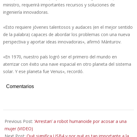
ministro, requerirá importantes recursos y soluciones de
ingeniería innovadoras.
«Esto requiere jóvenes talentosos y audaces (en el mejor sentido
de la palabra) capaces de abordar los problemas con una nueva
perspectiva y aportar ideas innovadoras», afirmó Mánturov.
«En 1970, nuestro país logró ser el primero del mundo en
aterrizar con éxito una nave espacial en otro planeta del sistema
solar. Y ese planeta fue Venus», recordó.
Comentarios
2026-
03-
Previous Post:
‘Arrestan’ a robot humanoide por acosar a una
15
mujer (VIDEO)
Next Post:
Qué significa USB4 y por qué es tan importante a la