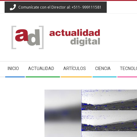
Skip
Comunícate con el Director al: +511- 999111581
to
content
ACTUALIDAD
Secondary
DIGITAL
INICIO
ACTUALIDAD
ARTÍCULOS
CIENCIA
TECNOL
Navigation
Menu