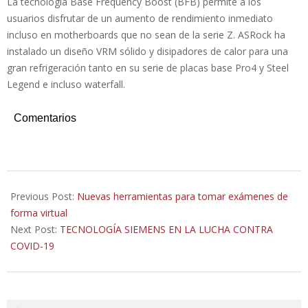
La tecnología Base Frequency Boost (BFB) permite a los
usuarios disfrutar de un aumento de rendimiento inmediato
incluso en motherboards que no sean de la serie Z. ASRock ha
instalado un diseño VRM sólido y disipadores de calor para una
gran refrigeración tanto en su serie de placas base Pro4 y Steel
Legend e incluso waterfall.
Comentarios
2020-
05-
Previous Post:
Nuevas herramientas para tomar exámenes de
06
forma virtual
Next Post:
TECNOLOGÍA SIEMENS EN LA LUCHA CONTRA
COVID-19
Search