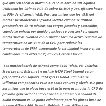
que quieren sacar el máximo el rendimiento de sus equipos.
Utilizando los últimos PCB de cobre Dr.MOS y 2oz, ofrecen hasta
un 95% de eficiencia VRM. Para garantizar que los VRM del
mother permanezcan enfriados incluso cuando se utilizan
procesadores de 10 núcleos con cargas pesadas y sostenidas,
cuando se enfrían por líquido o incluso se overclockea, ambos
motherboards cuentan con disipador térmico activo reactivo de
temperatura en los VRM de la CPU para reducir las
temperaturas de VRM, asegurando la estabilidad incluso en las
condiciones más extremas”,
explicó Hernán Chapitel.
“Los motherboards de ASRock como Z490 Taichi, PG Velocita,
Steel Legend, Extreme4 e incluso H470 Steel Legend están
preparados con soporte PCI-Express Gen-4. También se
utilizaron componentes PCIe 4.0 como ranuras y zócalo M.2 para
garantizar que la placa base esté lista para acomodar la CPU de
próxima generación”
afirmó Chapitel y detalló:
“La calidad de
audio premium es un punto culminante para las placas base de
la serie ASRock 400. Usando Nahimic Audio, ASRock ha