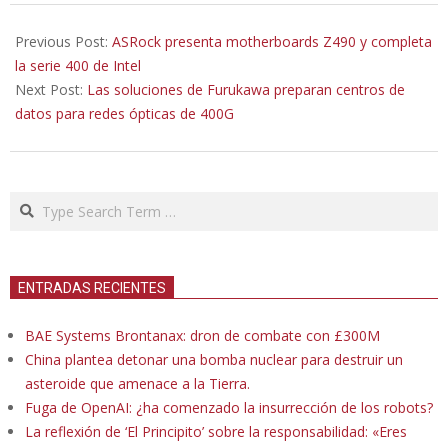
2020-
05-
Previous Post:
ASRock presenta motherboards Z490 y completa
06
la serie 400 de Intel
Next Post:
Las soluciones de Furukawa preparan centros de
datos para redes ópticas de 400G
Search
ENTRADAS RECIENTES
BAE Systems Brontanax: dron de combate con £300M
China plantea detonar una bomba nuclear para destruir un
asteroide que amenace a la Tierra.
Fuga de OpenAI: ¿ha comenzado la insurrección de los robots?
La reflexión de ‘El Principito’ sobre la responsabilidad: «Eres