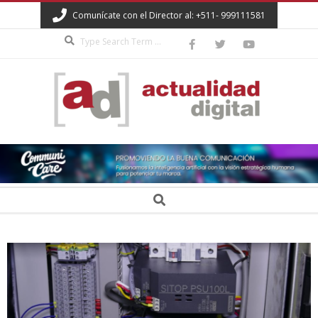
Skip
Comunícate con el Director al: +511- 999111581
to
Search
content
ACTUALIDAD
DIGITAL
Secondary
Search
Navigation
Menu