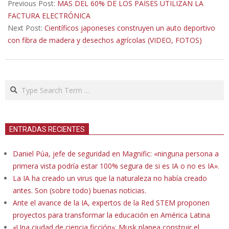
10-
Previous Post:
MÁS DEL 60% DE LOS PAÍSES UTILIZAN LA
31
FACTURA ELECTRÓNICA
Next Post:
Científicos japoneses construyen un auto deportivo
con fibra de madera y desechos agrícolas (VIDEO, FOTOS)
Search
ENTRADAS RECIENTES
Daniel Púa, jefe de seguridad en Magnific: «ninguna persona a
primera vista podría estar 100% segura de si es IA o no es IA».
La IA ha creado un virus que la naturaleza no había creado
antes. Son (sobre todo) buenas noticias.
Ante el avance de la IA, expertos de la Red STEM proponen
proyectos para transformar la educación en América Latina
«Una ciudad de ciencia ficción»: Musk planea construir el