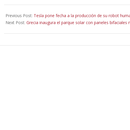
2022-
04-
Previous Post:
Tesla pone fecha a la producción de su robot hu
10
Next Post:
Grecia inaugura el parque solar con paneles bifaciale