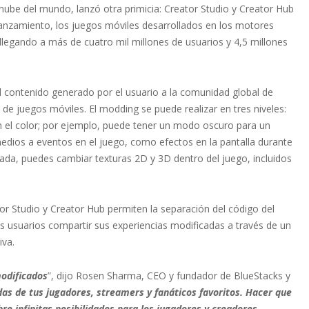
nube del mundo, lanzó otra primicia: Creator Studio y Creator Hub
lanzamiento, los juegos móviles desarrollados en los motores
llegando a más de cuatro mil millones de usuarios y 4,5 millones
el contenido generado por el usuario a la comunidad global de
 de juegos móviles. El modding se puede realizar en tres niveles:
n el color; por ejemplo, puede tener un modo oscuro para un
rmedios a eventos en el juego, como efectos en la pantalla durante
zada, puedes cambiar texturas 2D y 3D dentro del juego, incluidos
r Studio y Creator Hub permiten la separación del código del
los usuarios compartir sus experiencias modificadas a través de un
iva.
modificados
”, dijo Rosen Sharma, CEO y fundador de BlueStacks y
as de tus jugadores, streamers y fanáticos favoritos. Hacer que
re infinitas posibilidades para los jugadores y creadores,