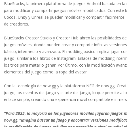
BlueStacks, la primera plataforma de juegos Android basada en la 
para modificar y compartir juegos móviles modificados. Con este 
Cocos, Unity y Unreal se pueden modificar y compartir fácilmente, 
de creadores.
BlueStacks Creator Studio y Creator Hub abren las posibilidades d
juegos móviles, donde pueden crear y compartir infinitas versiones
básico, intermedio y avanzado. El modding básico implica jugar co
juego, similar a los filtros de Instagram. Enlaces de modding inte
los tiros para matar o ganar. Por último, con la modificación avan
elementos del juego como la ropa del avatar.
Con la tecnología de now.gg y la plataforma NFG de now.gg, Creato
juego, los eventos del juego y el arte del juego, lo que permite a 
enlace simple, creando una experiencia móvil compartible e inmers
“Para 2025, la mayoría de los jugadores móviles jugarán juegos 
now.gg.
“Imagina buscar un juego y encontrar versiones modificad
la modificación de juegos móviles sea accesible a nivel mundial ab