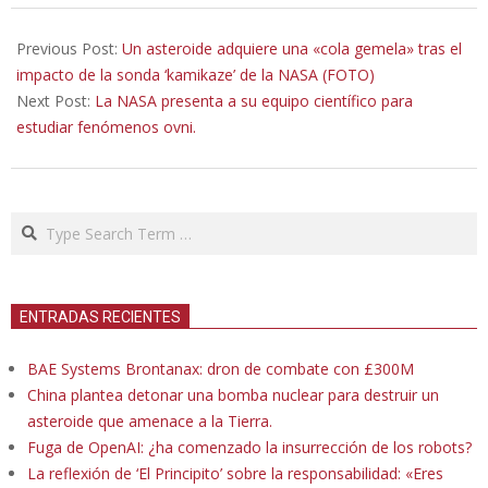
2022-
10-
Previous Post:
Un asteroide adquiere una «cola gemela» tras el
24
impacto de la sonda ‘kamikaze’ de la NASA (FOTO)
Next Post:
La NASA presenta a su equipo científico para
estudiar fenómenos ovni.
Search
ENTRADAS RECIENTES
BAE Systems Brontanax: dron de combate con £300M
China plantea detonar una bomba nuclear para destruir un
asteroide que amenace a la Tierra.
Fuga de OpenAI: ¿ha comenzado la insurrección de los robots?
La reflexión de ‘El Principito’ sobre la responsabilidad: «Eres