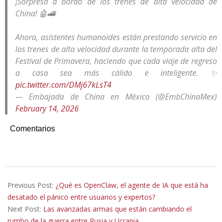
¡Sorpresa a bordo de los trenes de alta velocidad de
China! 🤖🚄
Ahora, asistentes humanoides están prestando servicio en
los trenes de alta velocidad durante la temporada alta del
Festival de Primavera, haciendo que cada viaje de regreso
a casa sea más cálido e inteligente. ✨
pic.twitter.com/DMj67kLsT4
— Embajada de China en México (@EmbChinaMex)
February 14, 2026
Comentarios
2026-
02-
Previous Post:
¿Qué es OpenClaw, el agente de IA que está ha
15
desatado el pánico entre usuarios y expertos?
Next Post:
Las avanzadas armas que están cambiando el
rumbo de la guerra entre Rusia y Ucrania.