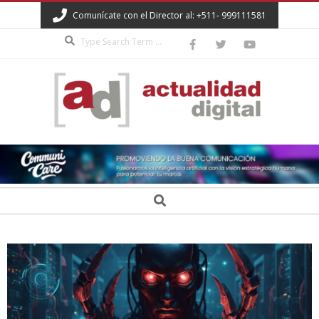
Skip
Comunícate con el Director al: +511- 999111581
to
Search
content
ACTUALIDAD
DIGITAL
Secondary
Search
Navigation
Menu