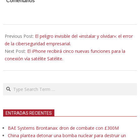
Comentarios
2025-
11-
Previous Post:
El peligro invisible del «instalar y olvidar»: el error
10
de la ciberseguridad empresarial.
Next Post:
El iPhone recibirá cinco nuevas funciones para la
conexión vía satélite Satélite.
Search
ENTRADAS RECIENTES
BAE Systems Brontanax: dron de combate con £300M
China plantea detonar una bomba nuclear para destruir un