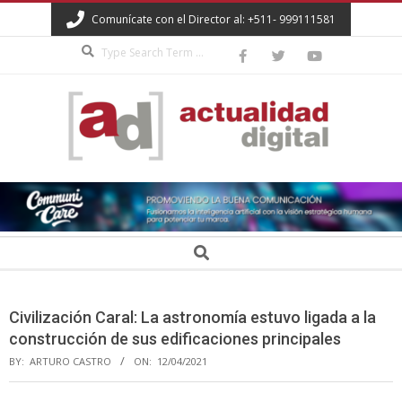
Skip
Comunícate con el Director al: +511- 999111581
to
Search
content
ACTUALIDAD
DIGITAL
Secondary
Search
Navigation
Menu
Civilización Caral: La astronomía estuvo ligada a la
construcción de sus edificaciones principales
BY:
ARTURO CASTRO
ON:
12/04/2021