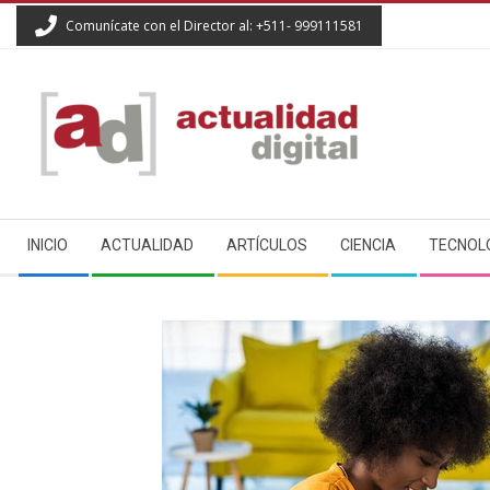
Skip
Comunícate con el Director al: +511- 999111581
to
content
ACTUALIDAD
Secondary
DIGITAL
INICIO
ACTUALIDAD
ARTÍCULOS
CIENCIA
TECNOL
Navigation
Menu