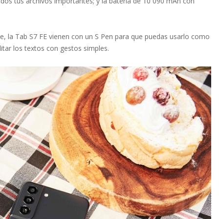
os tus archivos importantes; y la batería de 10 090 mAh con
nte, la Tab S7 FE vienen con un S Pen para que puedas usarlo como
itar los textos con gestos simples.