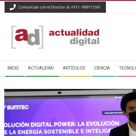
Skip
Comunícate con el Director al: +511- 999111581
to
content
ACTUALIDAD
Secondary
DIGITAL
INICIO
ACTUALIDAD
ARTÍCULOS
CIENCIA
TECNOL
Navigation
Menu