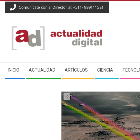
Skip
Comunícate con el Director al: +511- 999111581
to
content
ACTUALIDAD
Secondary
DIGITAL
INICIO
ACTUALIDAD
ARTÍCULOS
CIENCIA
TECNOL
Navigation
Menu