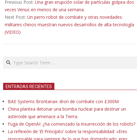
09-
Previous Post:
Una gran erupción solar de partículas golpea dos
11
veces Venus en menos de una semana.
Next Post:
Un perro robot de combate y otras novedades:
militares chinos muestran nuevos desarrollos de alta tecnología
(VIDEO)
Search
ENTRADAS RECIENTES
BAE Systems Brontanax: dron de combate con £300M
China plantea detonar una bomba nuclear para destruir un
asteroide que amenace a la Tierra.
Fuga de OpenAI: ¿ha comenzado la insurrección de los robots?
La reflexión de ‘El Principito’ sobre la responsabilidad: «Eres
responsable para siempre de lo que has domesticado; eres