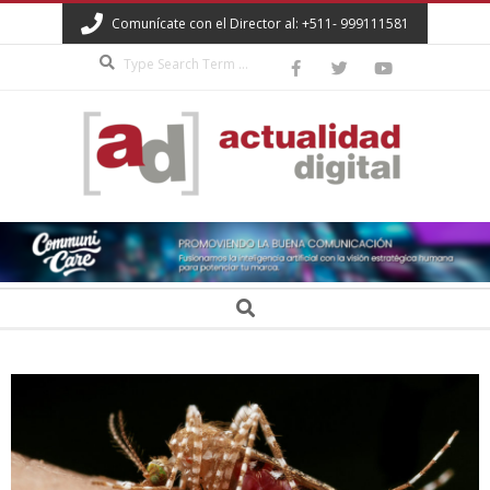
Skip
Comunícate con el Director al: +511- 999111581
to
Search
content
ACTUALIDAD
DIGITAL
Secondary
Search
Navigation
Menu