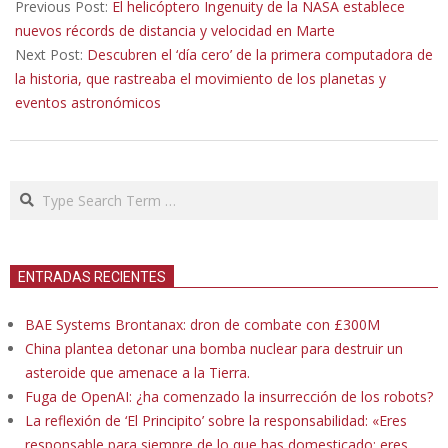
04-
Previous Post:
El helicóptero Ingenuity de la NASA establece
14
nuevos récords de distancia y velocidad en Marte
Next Post:
Descubren el ‘día cero’ de la primera computadora de
la historia, que rastreaba el movimiento de los planetas y
eventos astronómicos
Search
ENTRADAS RECIENTES
BAE Systems Brontanax: dron de combate con £300M
China plantea detonar una bomba nuclear para destruir un
asteroide que amenace a la Tierra.
Fuga de OpenAI: ¿ha comenzado la insurrección de los robots?
La reflexión de ‘El Principito’ sobre la responsabilidad: «Eres
responsable para siempre de lo que has domesticado; eres