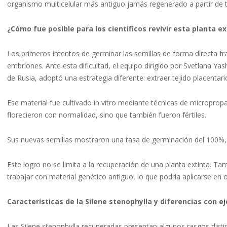
organismo multicelular más antiguo jamás regenerado a partir de t
¿Cómo fue posible para los científicos revivir esta planta ex
Los primeros intentos de germinar las semillas de forma directa f
embriones. Ante esta dificultad, el equipo dirigido por Svetlana Yash
de Rusia, adoptó una estrategia diferente: extraer tejido placentar
Ese material fue cultivado in vitro mediante técnicas de micropropa
florecieron con normalidad, sino que también fueron fértiles.
Sus nuevas semillas mostraron una tasa de germinación del 100%, c
Este logro no se limita a la recuperación de una planta extinta. Ta
trabajar con material genético antiguo, lo que podría aplicarse en
Características de la Silene stenophylla y diferencias con e
Las Silene stenophylla recuperadas presentan algunos rasgos dist