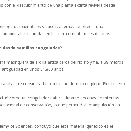
 con el descubrimiento de una planta extinta revivida desde
terrogantes científicos y éticos, además de ofrecer una
s ambientales ocurridas en la Tierra durante miles de años.
on desde semillas congeladas?
una madriguera de ardilla ártica cerca del río Kolymá, a 38 metros
su antigüedad en unos 31.800 años.
nta silvestre considerada extinta que floreció en pleno Pleistoceno.
 actuó como un congelador natural durante decenas de milenios.
excepcional de conservación, lo que permitió su manipulación en
ademy of Sciences, concluyó que este material genético es el