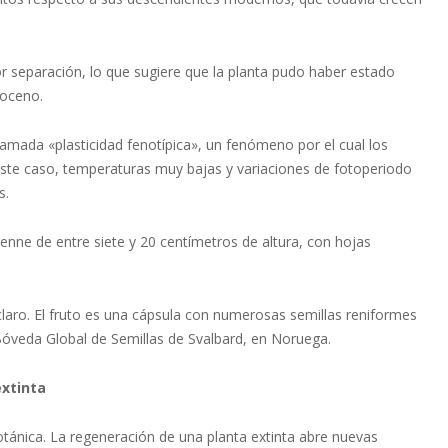
or separación, lo que sugiere que la planta pudo haber estado
toceno.
lamada «plasticidad fenotípica», un fenómeno por el cual los
ste caso, temperaturas muy bajas y variaciones de fotoperiodo
s.
erenne de entre siete y 20 centímetros de altura, con hojas
claro. El fruto es una cápsula con numerosas semillas reniformes
Bóveda Global de Semillas de Svalbard, en Noruega.
extinta
botánica. La regeneración de una planta extinta abre nuevas