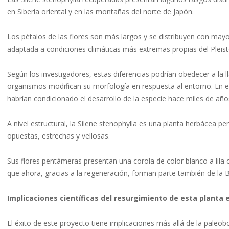
en Siberia oriental y en las montañas del norte de Japón.
Los pétalos de las flores son más largos y se distribuyen con may
adaptada a condiciones climáticas más extremas propias del Pleis
Según los investigadores, estas diferencias podrían obedecer a la l
organismos modifican su morfología en respuesta al entorno. En e
habrían condicionado el desarrollo de la especie hace miles de año
A nivel estructural, la Silene stenophylla es una planta herbácea p
opuestas, estrechas y vellosas.
Sus flores pentámeras presentan una corola de color blanco a lila 
que ahora, gracias a la regeneración, forman parte también de la 
Implicaciones científicas del resurgimiento de esta planta 
El éxito de este proyecto tiene implicaciones más allá de la paleo