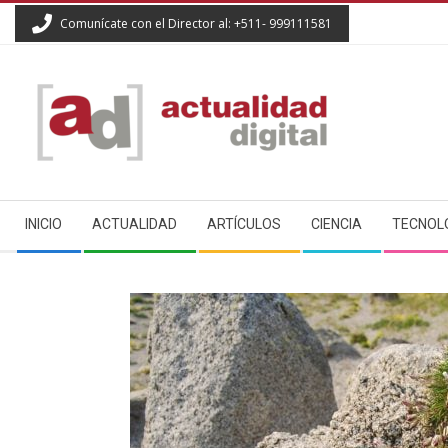
Skip
Comunícate con el Director al: +511- 999111581
to
content
ACTUALIDAD
Secondary
DIGITAL
INICIO
ACTUALIDAD
ARTÍCULOS
CIENCIA
TECNOL
Navigation
Menu