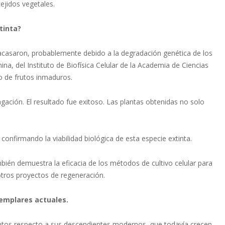
ejidos vegetales.
tinta?
racasaron, probablemente debido a la degradación genética de los
ina, del Instituto de Biofísica Celular de la Academia de Ciencias
io de frutos inmaduros.
gación. El resultado fue exitoso. Las plantas obtenidas no solo
onfirmando la viabilidad biológica de esta especie extinta.
mbién demuestra la eficacia de los métodos de cultivo celular para
 otros proyectos de regeneración.
jemplares actuales.
intos respecto a sus descendientes modernos, que todavía crecen